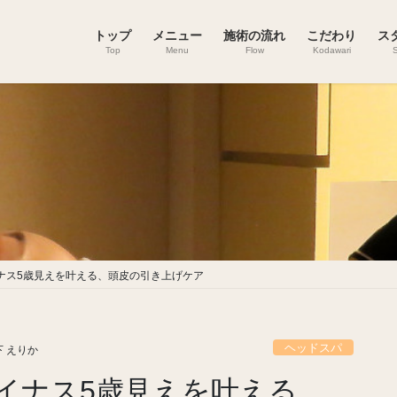
トップ
メニュー
施術の流れ
こだわり
ス
Top
Menu
Flow
Kodawari
S
ナス5歳見えを叶える、頭皮の引き上げケア
ヘッドスパ
下 えりか
イナス5歳見えを叶える、