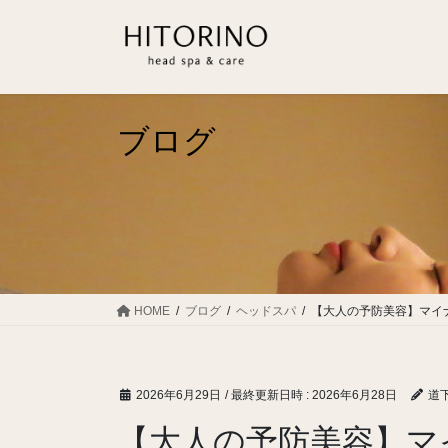
コ
ナ
ン
ビ
テ
ゲ
ン
ー
ツ
シ
へ
ョ
ブログ
ス
ン
キ
に
ッ
移
プ
動
HOME
ブログ
ヘッドスパ
【大人の予防美容】マイ
2026年6月29日
/ 最終更新日時 :
2026年6月28日
道
【大人の予防美容】マ