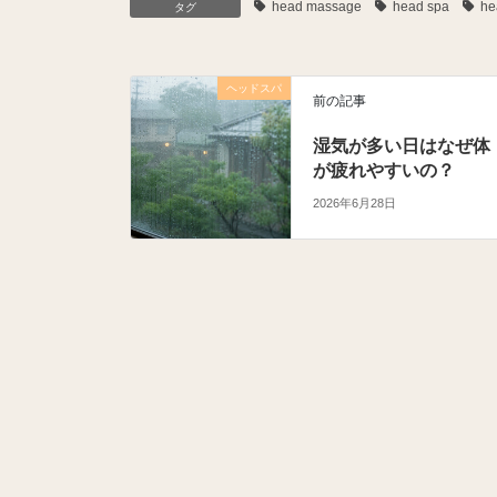
head massage
head spa
he
タグ
ヘッドスパ
前の記事
湿気が多い日はなぜ体
が疲れやすいの？
2026年6月28日