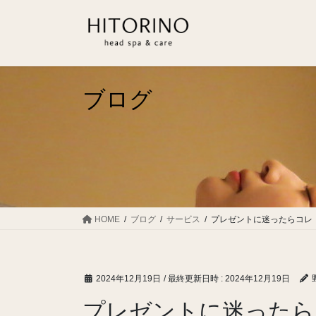
コ
ナ
ン
ビ
テ
ゲ
ン
ー
ツ
シ
へ
ョ
ブログ
ス
ン
キ
に
ッ
移
プ
動
HOME
ブログ
サービス
プレゼントに迷ったらコレ
2024年12月19日
/ 最終更新日時 :
2024年12月19日
プレゼントに迷ったら