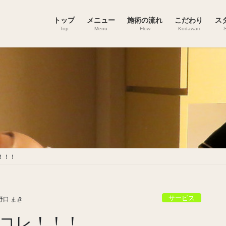
トップ
メニュー
施術の流れ
こだわり
ス
Top
Menu
Flow
Kodawari
S
！！！
サービス
野口 まき
コレ！！！