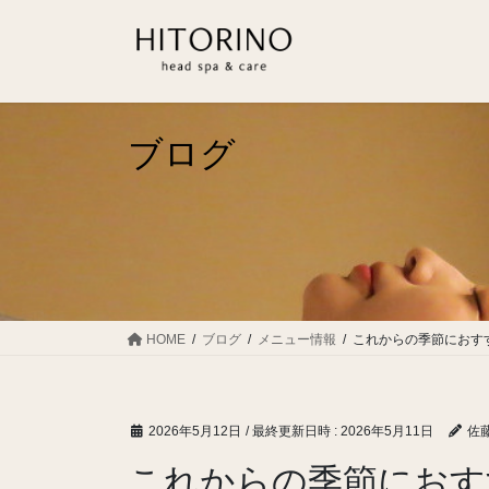
コ
ナ
ン
ビ
テ
ゲ
ン
ー
ツ
シ
へ
ョ
ブログ
ス
ン
キ
に
ッ
移
プ
動
HOME
ブログ
メニュー情報
これからの季節におす
2026年5月12日
/ 最終更新日時 :
2026年5月11日
佐藤
これからの季節におす