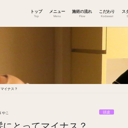
トップ
メニュー
施術の流れ
こだわり
ス
Top
Menu
Flow
Kodawari
S
てマイナス？
頭皮
 やこ
髪にとってマイナス？