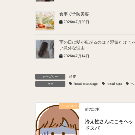
食事で予防美容
2026年7月20日
雨の日に髪が広がるのは？湿気だけじ
い意外な理由
2026年7月14日
頭皮
カテゴリー
head massage
head spa
ヘ
タグ
ヘッドスパ
前の記事
冷え性さんにこそヘッ
ドスパ