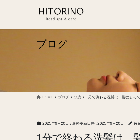
コ
ナ
ン
ビ
テ
ゲ
ン
ー
ツ
シ
へ
ョ
ブログ
ス
ン
キ
に
ッ
移
プ
動
HOME
ブログ
頭皮
1分で終わる洗髪は、髪にとっ
2025年9月20日
/ 最終更新日時 :
2025年9月20日
佐藤
1分で終わる洗髪は、