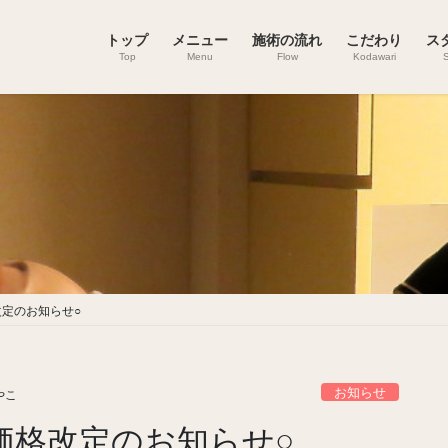
トップ
メニュー
施術の流れ
こだわり
ス
Top
Menu
Flow
Kodawari
S
改定のお知らせ○
お知らせ
やこ
価格改定のお知らせ○