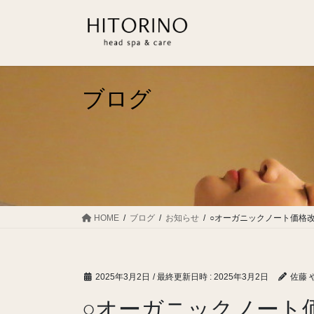
コ
ナ
ン
ビ
テ
ゲ
ン
ー
ツ
シ
へ
ョ
ブログ
ス
ン
キ
に
ッ
移
プ
動
HOME
ブログ
お知らせ
○オーガニックノート価格
2025年3月2日
/ 最終更新日時 :
2025年3月2日
佐藤 
○オーガニックノート