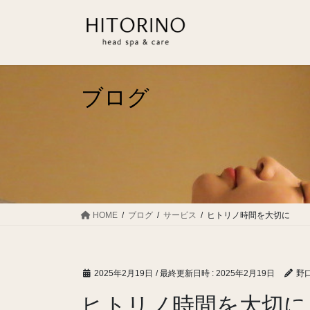
コ
ナ
ン
ビ
テ
ゲ
ン
ー
ツ
シ
へ
ョ
ブログ
ス
ン
キ
に
ッ
移
プ
動
HOME
ブログ
サービス
ヒトリノ時間を大切に
2025年2月19日
/ 最終更新日時 :
2025年2月19日
野口
ヒトリノ時間を大切に