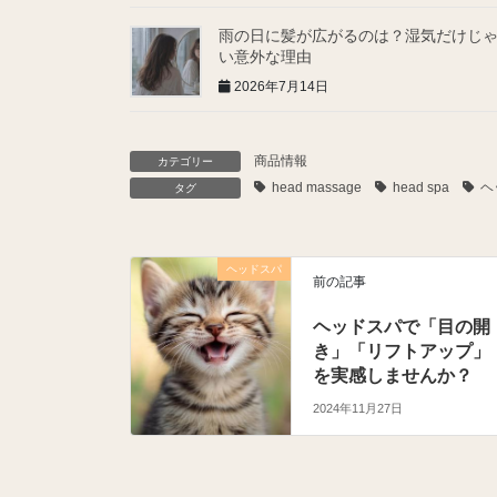
雨の日に髪が広がるのは？湿気だけじ
い意外な理由
2026年7月14日
商品情報
カテゴリー
head massage
head spa
ヘ
タグ
ヘッドスパ
前の記事
ヘッドスパで「目の開
き」「リフトアップ」
を実感しませんか？
2024年11月27日