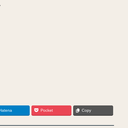
ノ
Hatena
Pocket
Copy