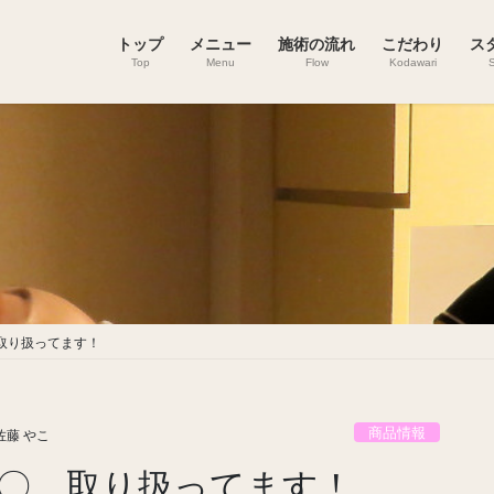
トップ
メニュー
施術の流れ
こだわり
ス
Top
Menu
Flow
Kodawari
S
取り扱ってます！
商品情報
佐藤 やこ
〇、取り扱ってます！