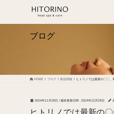
コ
ナ
ン
ビ
テ
ゲ
ン
ー
ツ
シ
へ
ョ
ブログ
ス
ン
キ
に
ッ
移
プ
動
HOME
ブログ
商品情報
ヒトリノでは最新の〇〇、
2024年11月28日
/ 最終更新日時 :
2024年12月29日
ヒトリノでは最新の〇